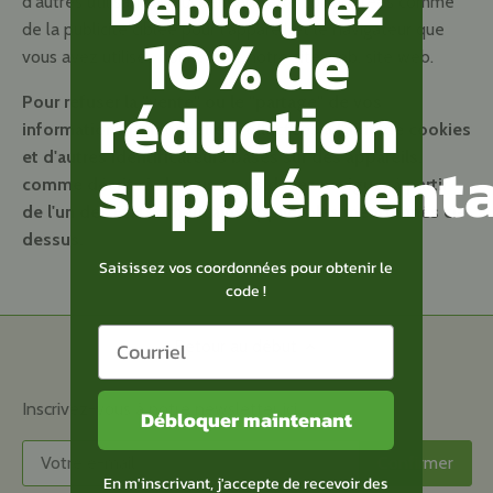
Débloquez
d'autres utilisations qui peuvent être considérées comme
10% de
de la publicité ciblée pour l'appareil et le navigateur que
vous avez utilisés pour visiter notre site web. site web.
réduction
Pour refuser la "vente" ou le "partage" de vos
informations personnelles collectées à l'aide de cookies
supplémenta
et d'autres identificateurs basés sur des appareils,
comme décrit ci-dessus, vous devez naviguer à partir
de l'un des États américains applicables mentionnés ci-
dessus.
Saisissez vos coordonnées pour obtenir le
code !
Retour au début
Inscrivez-vous à notre newsletter ici
Débloquer maintenant
En m'inscrivant, j'accepte de recevoir des